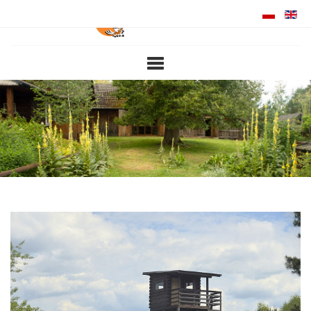
ABOUT US
ATTRACTIONS
ACCOMMODATION
MEALS
PRICE LIST
CONTACT
NOWINKI