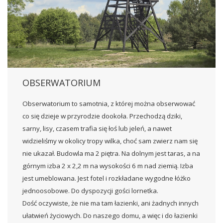
OBSERWATORIUM
Obserwatorium to samotnia, z której można obserwować
co się dzieje w przyrodzie dookoła. Przechodzą dziki,
sarny, lisy, czasem trafia się łoś lub jeleń, a nawet
widzieliśmy w okolicy tropy wilka, choć sam zwierz nam się
nie ukazał. Budowla ma 2 piętra. Na dolnym jest taras, a na
górnym izba 2 x 2,2 m na wysokości 6 m nad ziemią.
Izba
jest umeblowana. Jest fotel i rozkładane wygodne łóżko
jednoosobowe. Do dyspozycji gości lornetka.
Dość oczywiste, że nie ma tam łazienki, ani żadnych innych
ułatwień życiowych. Do naszego domu, a więc i do łazienki