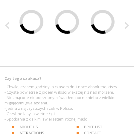
Czy tego szukasz?
- Chwile, czasem godziny, a czasem dni i noce absolutnej ciszy.
- Czyste powietrze z jodem w ilości większej niż nad morzem.
- Niezmącone niepotrzebnym światłem nocne niebo z wielkimi
migającymi gwaiazdami.
- Jedna z najczystszych rzek w Polsce.
- Grzybne lasy i kwietne łąki.
- Spotkania z dzikimi zwierzętami różnej maści.
ABOUT US
PRICE LIST
ATTRACTIONS
CONTACT