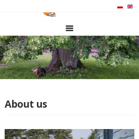
ABOUT US
ATTRACTIONS
ACCOMMODATION
MEALS
PRICE LIST
CONTACT
About us
NOWINKI