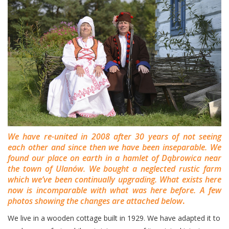
We have re-united in 2008 after 30 years of not seeing
each other and since then we have been inseparable. We
found our place on earth in a hamlet of Dąbrowica near
the town of Ulanów. We bought a neglected rustic farm
which we’ve been continually upgrading. What exists here
now is incomparable with what was here before. A few
photos showing the changes are attached below
.
We live in a wooden cottage built in 1929. We have adapted it to