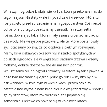
W naszym ogrodzie króluje wielka lipa, która przekonała nas do
tego miejsca. Niestety wiele innych drzew i krzewów, które tu
rosły scięto przed sprzedaniem nam gospodarstwa. Coś niecoś
odrosło, a do tego dosadziliśmy dziesiątki (a raczej setki !)
roślin, dobierając takie, które miały szansę urosnąć na piachu i
bez wody. Nie wszystkie przetrwały, ale te, które postanowiły
żyć, otaczamy opieką, za co odpłacają pieknym rozwojem.
Mamy kilka ciekawych okazów roślin rzadko spotykanych w
polskich ogrodach, ale w większości sadzimy drzewa i krzewy
rodzime, dobrze dostosowane do naszych pór roku.
Wpuszczamy też do ogrodu chwasty. Niektóre są takie piękne. A
poza tym urozmaicają ogród. Jednego roku wszystko było w
dziewannach, w kolejnym w wiesiołkach i przymiotnie. W
ostatnie lato wyrosła nam kępa bielunia dziędzierzawy w środku
grupy szarłatów, które rok wcześniej też pojawiły się
samoistnie. Ciekawe co pokaże się w kolejnych latach.