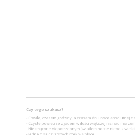
Czy tego szukasz?
- Chwile, czasem godziny, a czasem dni i noce absolutnej ci
- Czyste powietrze z jodem w ilości większej niż nad morzem
- Niezmącone niepotrzebnym światłem nocne niebo z wielki
- Jedna z najczystszych rzek w Polsce.