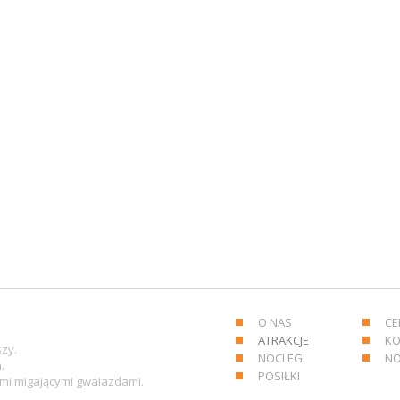
O NAS
CE
ATRAKCJE
KO
szy.
NOCLEGI
NO
.
POSIŁKI
mi migającymi gwaiazdami.