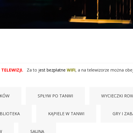
TELEWIZJI.
Za to j
est bezpłatne
WIFI
, a na telewizorze można obejr
AKÓW
SPŁYW PO TANWI
WYCIECZKI RO
IBLIOTEKA
KĄPIELE W TANWI
GRY I ZA
W
SAUNA